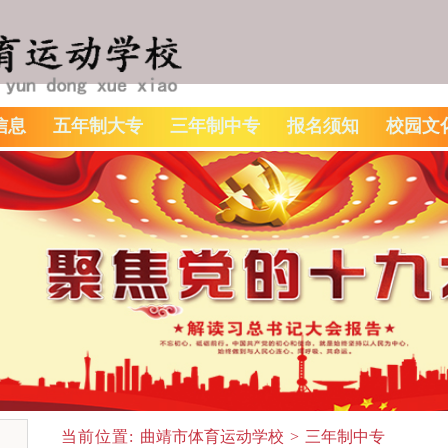
信息
五年制大专
三年制中专
报名须知
校园文
当前位置:
曲靖市体育运动学校
>
三年制中专